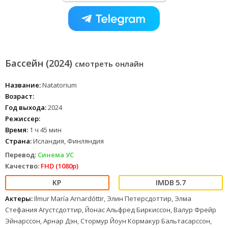
Бассейн (2024)
смотреть онлайн
Название:
Natatorium
Возраст:
Год выхода:
2024
Режиссер:
Время:
1 ч 45 мин
Страна:
Исландия, Финляндия
Перевод:
Синема УС
Качество:
FHD (1080p)
5.7
Актеры:
Ilmur María Arnardóttir, Элин Петерсдоттир, Элма
Стефания Агустсдоттир, Йонас Альфред Биркиссон, Валур Фрейр
Эйнарссон, Арнар Дэн, Стормур Йоун Кормакур Бальтасарссон,