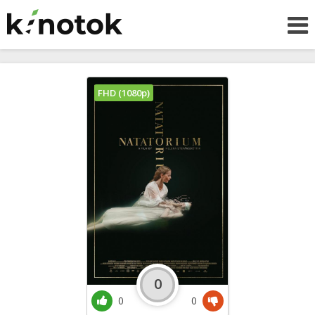
FHD (1080p)
0
0
0