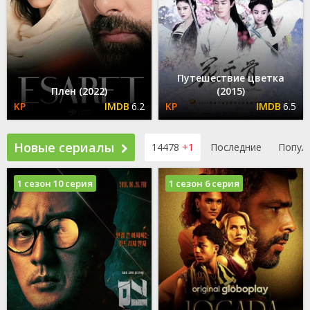
Путешествие цветка
Плен (2022)
(2015)
6.2
6.5
Новые сериалы
14478
+1
Последние
Попул
1 сезон 10 серия
1 сезон 6 серия