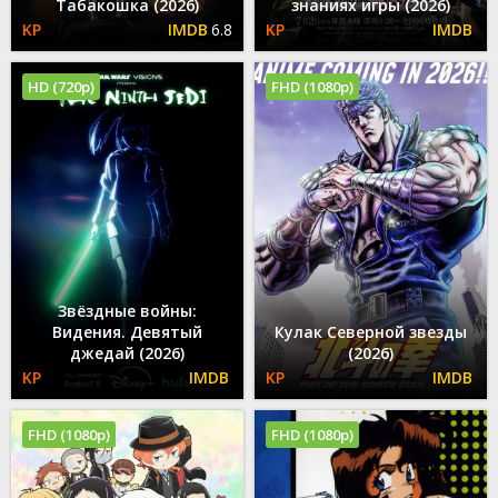
Табакошка (2026)
знаниях игры (2026)
6.8
HD (720p)
FHD (1080p)
Звёздные войны:
Видения. Девятый
Кулак Северной звезды
джедай (2026)
(2026)
FHD (1080p)
FHD (1080p)