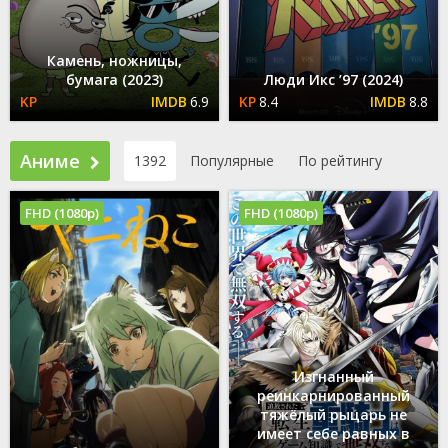
Камень, ножницы,
бумага (2023)
Люди Икс ’97 (2024)
6.9
8.4
8.8
Аниме
1392
Популярные
По рейтингу
FHD (1080p)
FHD (1080p)
Изгнанный
реинкарнированный
тяжёлый рыцарь не
имеет себе равных в