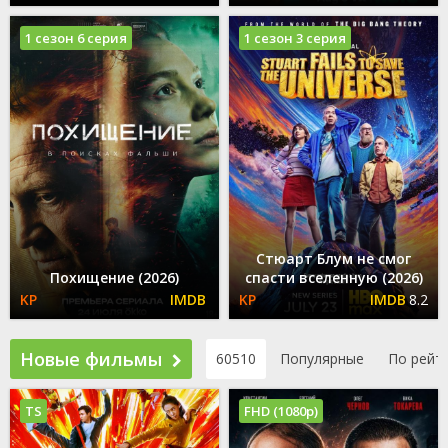
1 сезон 6 серия
1 сезон 3 серия
Стюарт Блум не смог
Похищение (2026)
спасти вселенную (2026)
8.2
Новые фильмы
60510
Популярные
По рейт
TS
FHD (1080p)