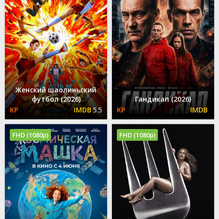
Женский шаолиньский
футбол (2026)
Гандикап (2026)
5.5
FHD (1080p)
FHD (1080p)