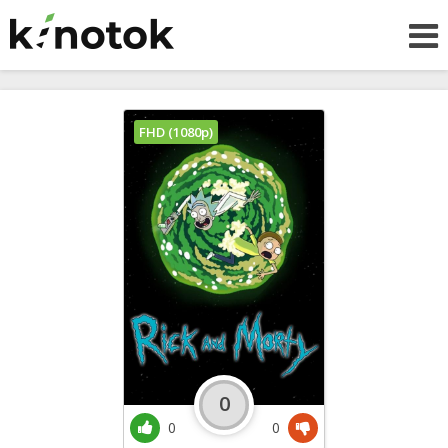
FHD (1080p)
0
0
0