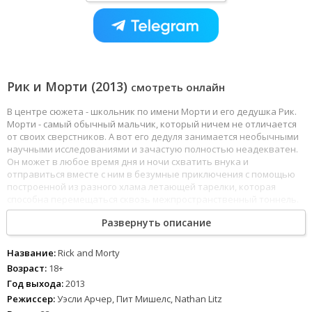
Рик и Морти (2013)
смотреть онлайн
В центре сюжета - школьник по имени Морти и его дедушка Рик.
Морти - самый обычный мальчик, который ничем не отличается
от своих сверстников. А вот его дедуля занимается необычными
научными исследованиями и зачастую полностью неадекватен.
Он может в любое время дня и ночи схватить внука и
отправиться вместе с ним в безумные приключения с помощью
построенной из разного хлама летающей тарелки, которая
способна перемещаться сквозь межпространственный тоннель.
Каждый раз эта парочка оказывается в самых неожиданных
Развернуть описание
местах и самых нелепых ситуациях.
Название:
Rick and Morty
Возраст:
18+
Год выхода:
2013
Режиссер:
Уэсли Арчер, Пит Мишелс, Nathan Litz