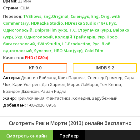
Время:
23 мин
Страна:
США
Перевод:
TVShows, Eng.Original, Сыендук, Eng. Orig. with
Commentary, HDRezka Studio, HDrezka Studio (18+), Рус.
Одноголосый, DniproFilm (укр), Т.С. Cтруґачка (укр.), Baibako
(укр), Укр. Одноголосий, Колодій Трейлерів, Укр. Проф.
багатоголосий, 1WinStudio, LE-Production, Рус. Люб.
одноголосый, Syncmer, HBO Max (укр), Cold Film
Качество:
FHD (1080p)
9.0
9.2
Актеры:
Джастин Ройланд, Крис Парнелл, Спенсер Грэммер, Сара
Чок, Кари Уолгрен, Дэн Хармон, Морис ЛаМарш, Том Кенни,
Брэндон Джонсон, Райан Ридли
Жанр:
Приключения, Фантастика, Комедия, Зарубежный
Добавлен:
1-08-2026, 09:56
Смотреть Рик и Морти (2013) онлайн бесплатно
Смотреть онлайн
Трейлер