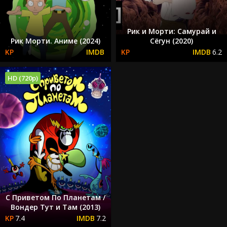
Рик и Морти: Самурай и
Рик Морти. Аниме (2024)
Сёгун (2020)
6.2
HD (720p)
С Приветом По Планетам /
Вондер Тут и Там (2013)
7.4
7.2