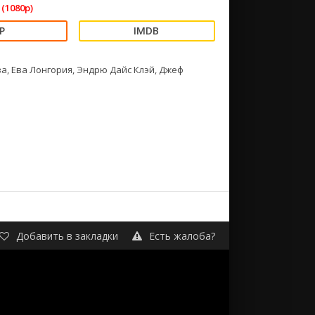
(1080p)
а, Ева Лонгория, Эндрю Дайс Клэй, Джеф
Добавить в закладки
Есть жалоба?