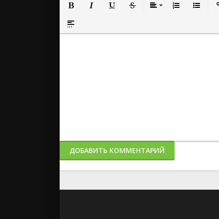
Полужирный
Курсив
Подчеркнутый
Зачеркнутый
Выравнивание
Нумерованный
Маркиро
Вс
Вставка спойлера
ДОБАВИТЬ КОММЕНТАРИЙ