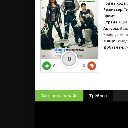
Год выхода:
Режиссер:
Ти
Время:
—
Страна:
США
Актеры:
Эдди
Холбрук, Мар
Жанр:
Комеди
Добавлен:
7-
0
0
0
Смотреть онлайн
Трейлер