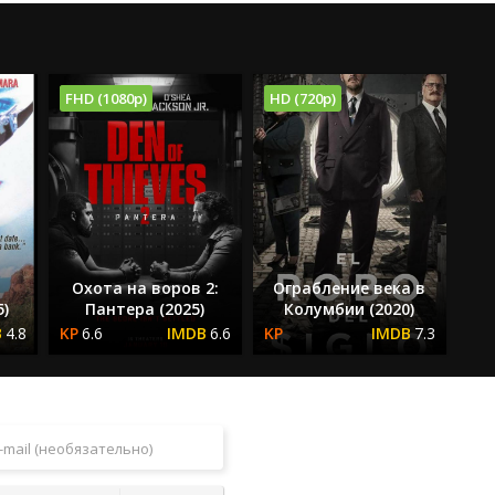
FHD (1080p)
HD (720p)
Охота на воров 2:
Ограбление века в
5)
Пантера (2025)
Колумбии (2020)
4.8
6.6
6.6
7.3