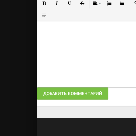
Полужирный
Курсив
Подчеркнутый
Зачеркнутый
Выравнивание
Нумерованный
Маркиро
Вс
Вставка спойлера
ДОБАВИТЬ КОММЕНТАРИЙ