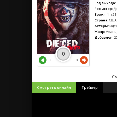
Год выхода:
Режиссер:
Дж
Время:
1 ч 21
Страна:
США
Актеры:
Иден
Жанр:
Ужасы,
Добавлен:
25
0
0
0
См
Смотреть онлайн
Трейлер