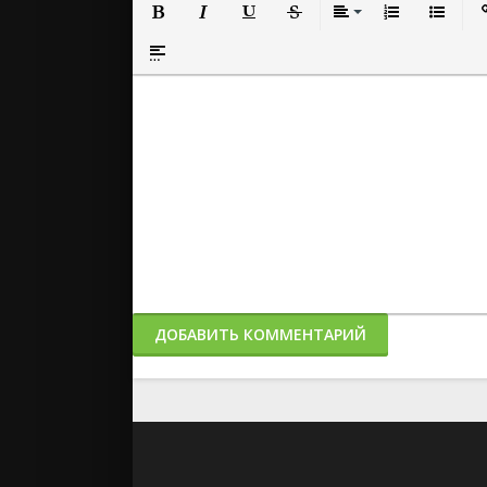
Полужирный
Курсив
Подчеркнутый
Зачеркнутый
Выравнивание
Нумерованный
Маркиро
Вс
Вставка спойлера
ДОБАВИТЬ КОММЕНТАРИЙ