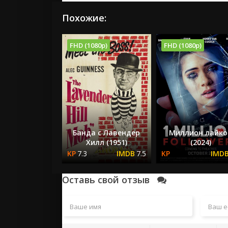
Похожие:
FHD (1080p)
FHD (1080p)
Банда с Лавендер
Миллион лайко
Хилл (1951)
(2024)
7.3
7.5
Оставь свой отзыв