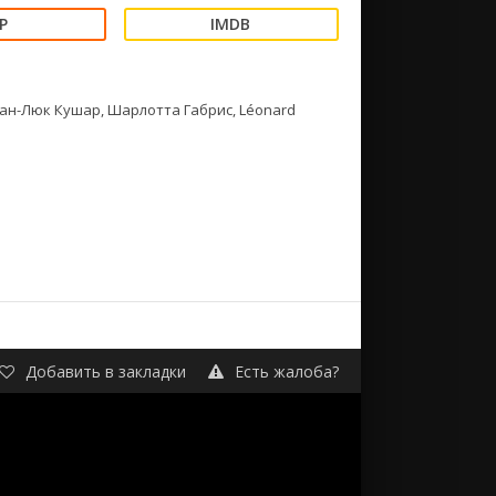
ан-Люк Кушар, Шарлотта Габрис, Léonard
Добавить в закладки
Есть жалоба?