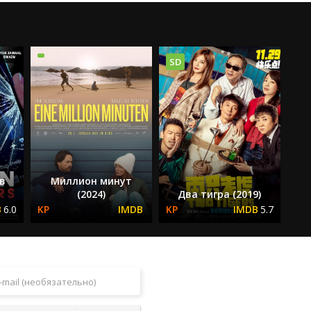
SD
в
Миллион минут
(2024)
Два тигра (2019)
6.0
5.7