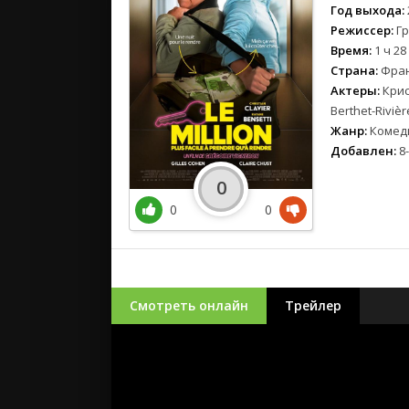
Год выхода:
Режиссер:
Гр
Время:
1 ч 28
Страна:
Фран
Актеры:
Крис
Berthet-Rivi
Жанр:
Комед
Добавлен:
8-
0
0
0
Смотреть онлайн
Трейлер