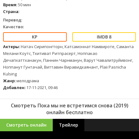
Время:
50 мин
Страна:
Перевод:
Качество:
8
Актеры:
Натач Сирипонгторн, Катсамоннат Намвироте, Саманта
Мелани Коутс, Тхитиват Ритпрасерт, Ноппакао
Дечапхаттханакун, Паннин Чарнманун, Варут Чавалитруйивонг,
Ноппанут Гунтачай, Виттавин Виравидхаянант, Plaii Pasnicha
Kulsing
Жанр:
мелодрама
Добавлен:
17-11-2021, 09:46
Смотреть Пока мы не встретимся снова (2019)
онлайн бесплатно
Смотреть онлайн
Трейлер