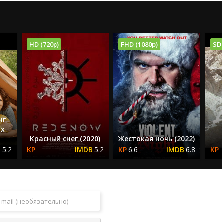
HD (720p)
FHD (1080p)
SD
нг
их
Красный снег (2020)
Жестокая ночь (2022)
5.2
5.2
6.6
6.8