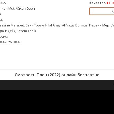
2022
Качество:
FHD 
rkan Mut, Айхан Озен
н
ия
ssine Merabet, Сенк Торун, Hilal Anay, Ali Yagiz Durmus, Первин Мерт,
mur Çelik, Kerem Tanik
рама
08-2026, 10:46
Смотреть Плен (2022) онлайн бесплатно