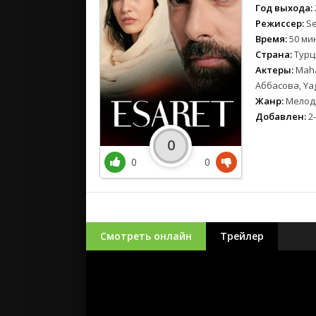
Год выхода:
Режиссер:
Se
Время:
50 ми
Страна:
Турц
Актеры:
Maha
Аббасова, Yag
Жанр:
Мелод
Добавлен:
2-
0
0
0
Смотреть онлайн
Трейлер