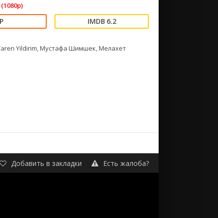
(1080p)
6.2
 Yaren Yildirim, Мустафа Шимшек, Мелахет
Добавить в закладки
Есть жалоба?