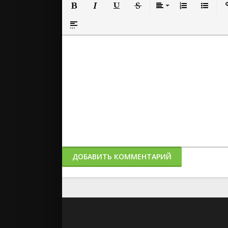
Полужирный
Курсив
Подчеркнутый
Зачеркнутый
Выравнивание
Нумерованный
Маркиро
Вс
Вставка спойлера
ДОБАВИТЬ КОММЕНТАРИЙ