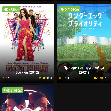
HD (720p)
FHD (1080p)
Приоритет чудо-яйца
Богиня (2012)
(2021)
6.1
6.0
7.4
7.9
FHD (1080p)