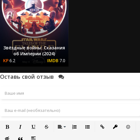
Звёздные войны: Сказания
об Империи (2024)
6.2
7.0
Оставь свой отзыв
Полужирный
Курсив
Подчеркнутый
Зачеркнутый
Выравнивание
Нумерованный список
Маркированный список
Вставить ссылку
Вставить за
Встави