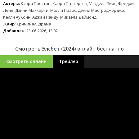
Актеры:
Кэрри Престон, Карра Паттерсон, Уэнделл Пирс, Фредрик
Лене, Дэнни Маккарти, Молли Прайс, Дэнни Мастроджорджо,
Келли АуКойн, Аджай Найду, Микаэла Даймонд
Жанр:
Криминал, Драма
Добавлен:
23-06-2026, 13:02
Смотреть Элсбет (2024) онлайн бесплатно
Смотреть онлайн
Трейлер