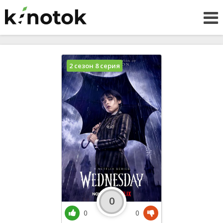
2 сезон 8 серия
0
0
0