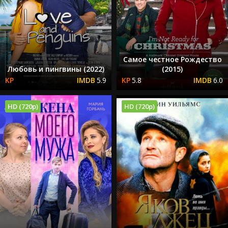
Самое честное Рождество
Любовь и пингвины (2022)
(2015)
5.9
5.8
6.0
HD (720p)
HD (720p)