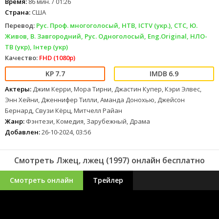
Время:
86 мин. / 01:26
Страна:
США
Перевод:
Рус. Проф. многоголосый, НТВ, ICTV (укр.), СТС, Ю.
Живов, В. Завгородний, Рус. Одноголосый, Eng.Original, НЛО-
ТВ (укр), Інтер (укр)
Качество:
FHD (1080p)
7.7
6.9
Актеры:
Джим Керри, Мора Тирни, Джастин Купер, Кэри Элвес,
Энн Хейни, Дженнифер Тилли, Аманда Донохью, Джейсон
Бернард, Свузи Кёрц, Митчелл Райан
Жанр:
Фэнтези, Комедия, Зарубежный, Драма
Добавлен:
26-10-2024, 03:56
Смотреть Лжец, лжец (1997) онлайн бесплатно
Смотреть онлайн
Трейлер