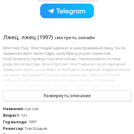
Лжец, лжец (1997)
смотреть онлайн
Флетчер Рид - блестящий адвокат и неисправимый лжец. Он по
привычке врет жене Одри, сыну Максу и учит клиентов
подстраивать правду под свои нужды, перекраивать истину
ради своей выгоды. Жена бросает Флетчера из-за его вредной
привычки лгать, а сын Макс в свой день рождения, задувая свечи
на торте, загадывает только одно желание: «Хочу, чтоб мой
любимый папочка перестал постоянно врать». rrЖелание
сбывается, и неожиданно для Флетчера Рида язык, который
всегда был его рабочим инструментом, превращается в его
Развернуть описание
главного врага. Флетчер начинает говорить обидную правду
своему начальнику и клиентам. Эта правдивость может стоить
адвокату работы! Но самое страшное ждет правдивого поневоле
Название:
Liar Liar
Флетчера в зале суда, когда будет слушаться дело о разводе его
Возраст:
12+
клиента. Без вранья он не сможет выиграть! Да, этот день своей
Год выхода:
1997
жизни Флетчер Рид не забудет никогда...
Режиссер:
Том Шэдьяк