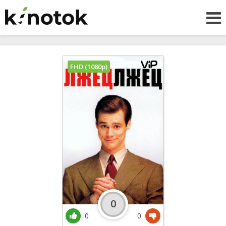
FHD (1080p)
0
0
0