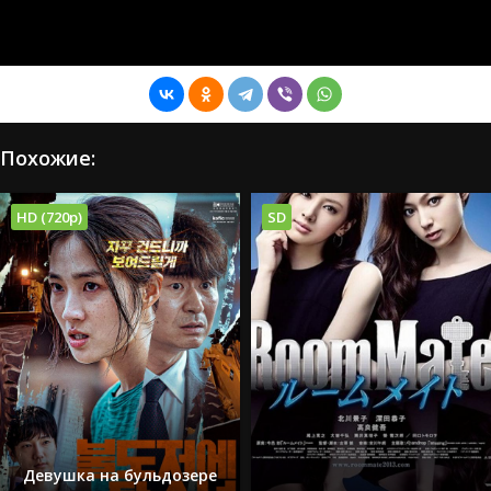
Похожие:
HD (720p)
SD
Девушка на бульдозере