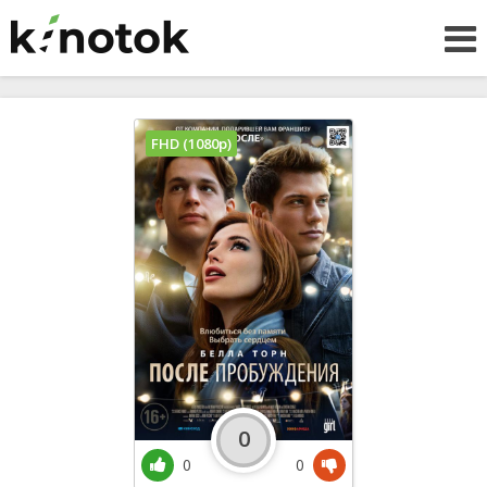
FHD (1080p)
0
0
0