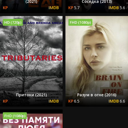
(2021)
Соседка (2013)
5.7
5.6
HD (720p)
FHD (1080p)
Притоки (2021)
Разум в огне (2016)
6.5
6.6
FHD (1080p)