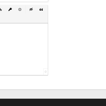
 список
ванный список
тавить ссылку
Вставить защищенную ссылку
Вставить смайлик
Вставка скрытого текста
Вставка цитаты
0