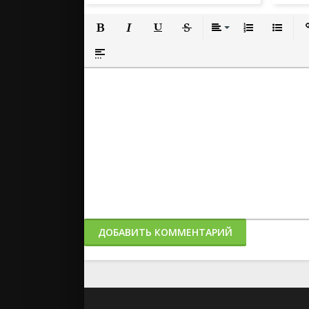
Полужирный
Курсив
Подчеркнутый
Зачеркнутый
Выравнивание
Нумерованный
Маркиро
Вс
Вставка спойлера
ДОБАВИТЬ КОММЕНТАРИЙ