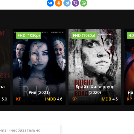
FHD (1080p)
FHD (1080p)
HD
ра
Брайт-Хилл роуд
Рия (2021)
(2020)
на
5.0
4.6
4.5