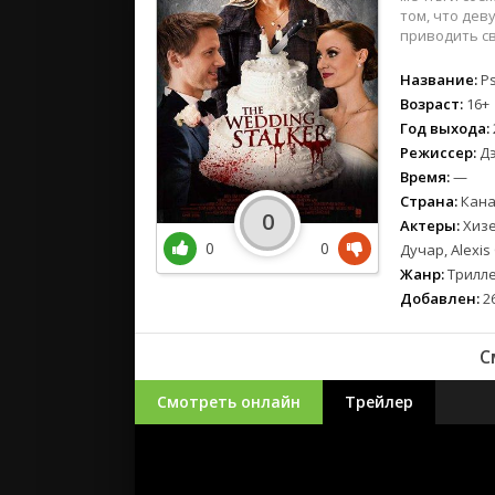
том, что дев
приводить св
Название:
Ps
Возраст:
16+
Год выхода:
Режиссер:
Дэ
Время:
—
Страна:
Кана
0
Актеры:
Хизе
0
0
Дучар, Alexi
Жанр:
Трилле
Добавлен:
26
С
Смотреть онлайн
Трейлер