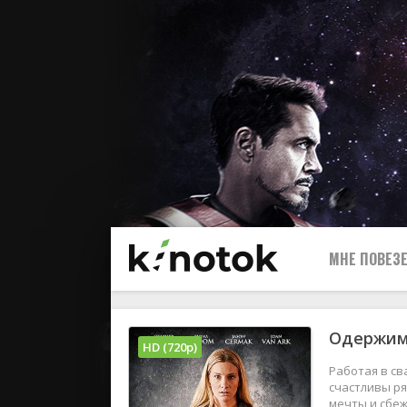
МНЕ ПОВЕЗЕ
Одержим
HD (720p)
Работая в с
счастливы ря
мечты и сбеж