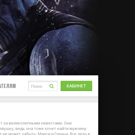
АТЕЛЯМ
КАБИНЕТ
т за великолепными невестами. Они
евушку, ведь она тоже хочет найти мужчину
 не может забыть: Марси и Гленна. Все дело в