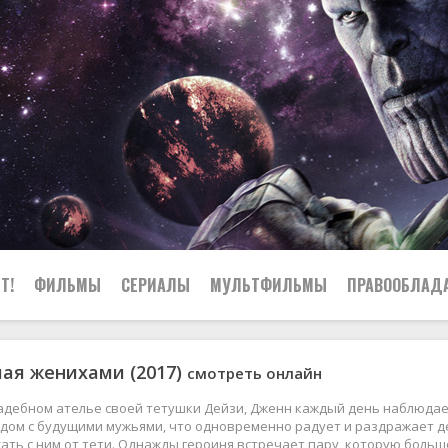
Т!
ФИЛЬМЫ
СЕРИАЛЫ
МУЛЬТФИЛЬМЫ
ПРАВООБЛАД
ая женихами (2017)
смотреть онлайн
вадебном ателье своей тетушки Дейзи, Дженн каждый день наблюдае
дом с будущими мужьями, что одновременно радует и раздражает д
ать с ним от тети. Однажды героиня встречает пару, которую больше