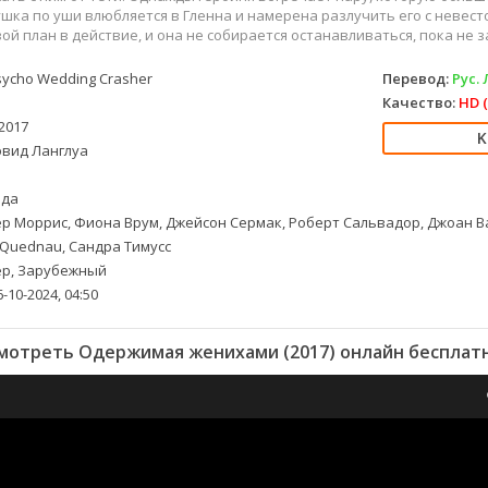
ушка по уши влюбляется в Гленна и намерена разлучить его с невест
ой план в действие, и она не собирается останавливаться, пока не з
ycho Wedding Crasher
Перевод:
Рус.
Качество:
HD (
2017
вид Ланглуа
да
р Моррис, Фиона Врум, Джейсон Сермак, Роберт Сальвадор, Джоан Ва
s Quednau, Сандра Тимусс
р, Зарубежный
-10-2024, 04:50
мотреть Одержимая женихами (2017) онлайн бесплат