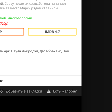
ой. Сразу после их свадьбы она начинает
аймет место Марси рядом с Гленном...
 Люб. многоголосый
720p)
4.7
н Арк, Паула Джиродэй, Даг Абрахамс, Пол
но
Добавить в закладки
Есть жалоба?