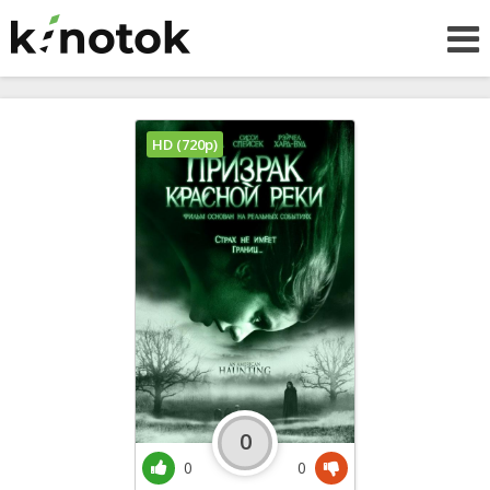
HD (720p)
0
0
0