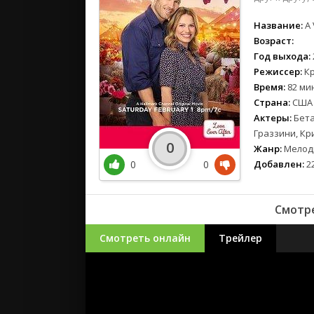
Название:
A 
Возраст:
Год выхода:
Режиссер:
Кр
Время:
82 мин
Страна:
США
Актеры:
Бета
Граззини, Кр
0
Жанр:
Мелод
0
0
Добавлен:
22
Смотре
Смотреть онлайн
Трейлер