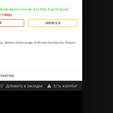
 Проф. двухголосый, Kaz.Dub, Eng.Original
(1080p)
6.8
, Девон Александр, Кэйтлин Кромуэлл, Марко
сплатно
Добавить в закладки
Есть жалоба?