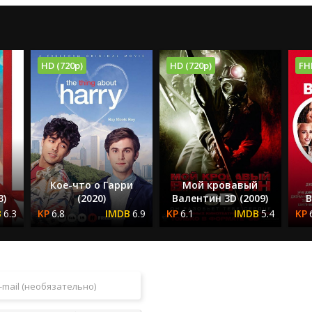
HD (720p)
HD (720p)
FH
Кое-что о Гарри
Мой кровавый
3)
(2020)
Валентин 3D (2009)
В
6.3
6.8
6.9
6.1
5.4