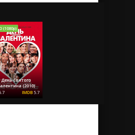
D (1080p)
День Святого
алентина (2010)
6.7
5.7