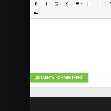
Полужирный
Курсив
Подчеркнутый
Зачеркнутый
Выравнивание
Нумерованный
Маркиро
Вс
Вставка спойлера
ДОБАВИТЬ КОММЕНТАРИЙ