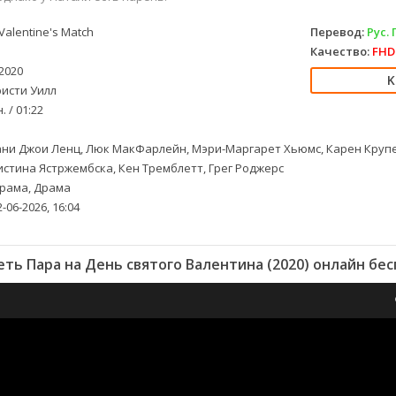
Valentine's Match
Перевод:
Рус.
Качество:
FHD 
2020
исти Уилл
. / 01:22
ни Джои Ленц, Люк МакФарлейн, Мэри-Маргарет Хьюмс, Карен Крупер
истина Ястржембска, Кен Тремблетт, Грег Роджерс
рама, Драма
-06-2026, 16:04
ть Пара на День святого Валентина (2020) онлайн бе