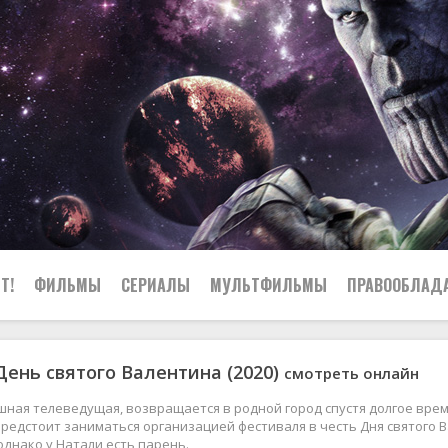
Т!
ФИЛЬМЫ
СЕРИАЛЫ
МУЛЬТФИЛЬМЫ
ПРАВООБЛАД
День святого Валентина (2020)
смотреть онлайн
шная телеведущая, возвращается в родной город спустя долгое врем
редстоит заниматься организацией фестиваля в честь Дня святого 
 однако у Натали есть парень.