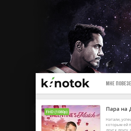
МНЕ ПОВЕЗЕ
Пара на 
FHD (1080p)
Натали, успе
которым ей п
друг к другу,