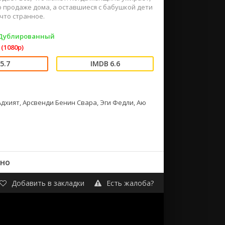
о продаже дома, а оставшиеся с бабушкой дети
что странное.
 Дублированный
(1080p)
5.7
6.6
Адхият, Арсвенди Бенин Свара, Эги Федли, Аю
тно
Добавить в закладки
Есть жалоба?