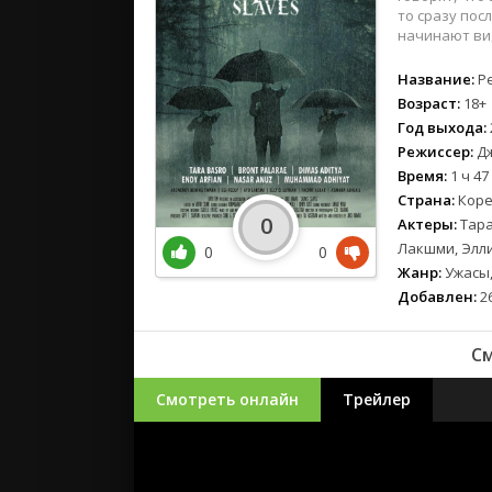
то сразу пос
начинают вид
Название:
Pe
Возраст:
18+
Год выхода:
Режиссер:
Дж
Время:
1 ч 47
Страна:
Коре
0
Актеры:
Тара
Лакшми, Элли
0
0
Жанр:
Ужасы,
Добавлен:
26
См
Смотреть онлайн
Трейлер