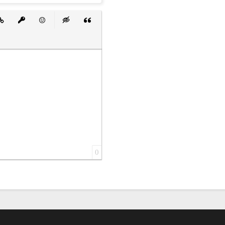
 список
ванный список
тавить ссылку
Вставить защищенную ссылку
Вставить смайлик
Вставка скрытого текста
Вставка цитаты
0