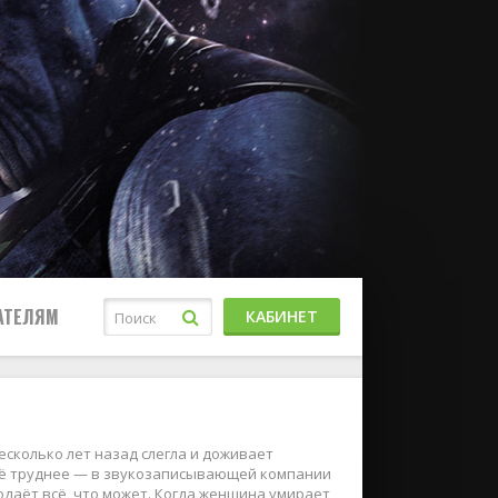
АТЕЛЯМ
КАБИНЕТ
есколько лет назад слегла и доживает
 всё труднее — в звукозаписывающей компании
одаёт всё, что может. Когда женщина умирает,