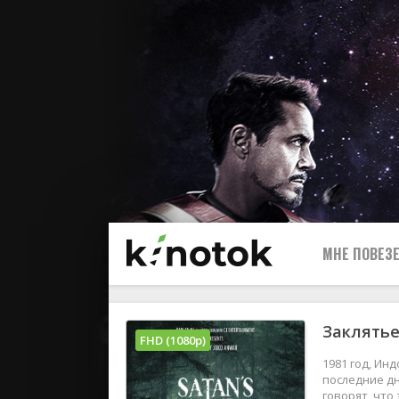
МНЕ ПОВЕЗЕ
Заклятье
FHD (1080p)
1981 год, Ин
последние дн
говорят, что