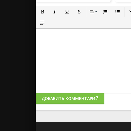
Полужирный
Курсив
Подчеркнутый
Зачеркнутый
Выравнивание
Нумерованный
Маркиро
Вс
Вставка спойлера
ДОБАВИТЬ КОММЕНТАРИЙ