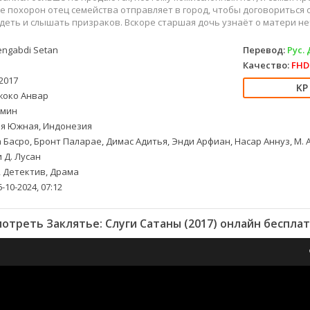
ле похорон отец семейства отправляет в город, чтобы договориться 
еть и слышать призраков. Вскоре старшая дочь узнаёт о матери не
ngabdi Setan
Перевод:
Рус.
Качество:
FHD 
2017
око Анвар
 мин
я Южная, Индонезия
 Басро, Бронт Паларае, Димас Адитья, Энди Арфиан, Насар Аннуз, М. 
 Д. Лусан
 Детектив, Драма
-10-2024, 07:12
отреть Заклятье: Слуги Сатаны (2017) онлайн беспла