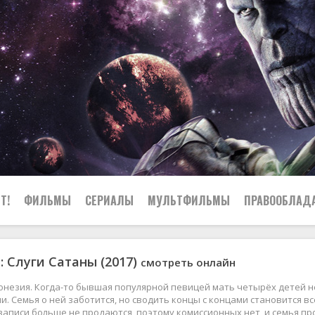
Т!
ФИЛЬМЫ
СЕРИАЛЫ
МУЛЬТФИЛЬМЫ
ПРАВООБЛАД
: Слуги Сатаны (2017)
смотреть онлайн
донезия. Когда-то бывшая популярной певицей мать четырёх детей н
и. Семья о ней заботится, но сводить концы с концами становится
 записи больше не продаются, поэтому комиссионных нет, и семья пр