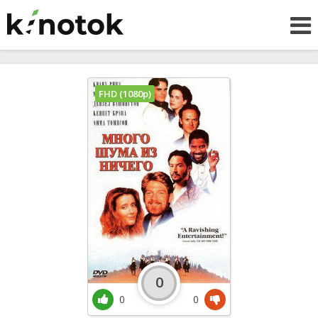
FHD (1080p)
0
0
0