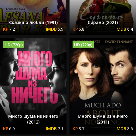
Сказка о любви (1991)
Сирано (2021)
7.2
5.9
6.8
6.4
HD (720p)
HD (720p)
Много шума из ничего
Много шума из ничего
(2012)
(2011)
6.9
7.1
8.7
8.6