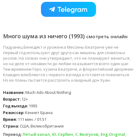
Много шума из ничего (1993)
смотреть онлайн
Падуанец Бенедикт и уроженка Мессины Беатриче уже не
первый год используют друг друга как мишень для словесных
уколов. На словах они утверждают, что не планируют жениться,
но на деле от ненависти до любви оказывается всего один шаг.
Тем временем Геро, кузина Беатриче, и флорентийский дворянин
Клавдио влюбляются с первого взгляда и готовятся пожениться.
Но их планы пытается расстроить коварный дон Хуан.
Название:
Much Ado About Nothing
Возраст:
12+
Год выхода:
1993
Режиссер:
Кеннет Брана
Время:
111 мин. / 01:51
Страна:
США, Великобритания
Перевод:
Пятый канал, Ю. Сербин, C. Визгунов, Eng.Original,