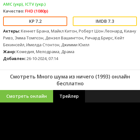
AMC (укр), ICTV (укр.)
Качество:
FHD (1080p)
7.2
7.3
Актеры:
Кеннет Брана, Майкл Китон, Роберт Шон Леонард, Киану
Ривз, Эмма Томпсон, Дензел Вашингтон, Ричард Брирс, Кейт
Бекинсейл, Имелда Стонтон, Джимми Юилл
Жанр:
Комедия, Мелодрама, Драма
Добавлен:
26-10-2024, 07:14
Смотреть Много шума из ничего (1993) онлайн
бесплатно
Смотреть онлайн
Трейлер