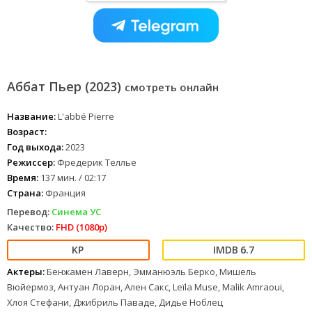
Аббат Пьер (2023)
смотреть онлайн
Название:
L'abbé Pierre
Возраст:
Год выхода:
2023
Режиссер:
Фредерик Теллье
Время:
137 мин. / 02:17
Страна:
Франция
Перевод:
Синема УС
Качество:
FHD (1080p)
6.7
Актеры:
Бенжамен Лаверн, Эмманюэль Берко, Мишель
Вюйермоз, Антуан Лоран, Ален Сакс, Leïla Muse, Malik Amraoui,
Хлоя Стефани, Джибриль Паваде, Дидье Ноблец