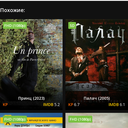
Похожие:
FHD (1080p)
SD
Принц (2023)
Палач (2005)
5.2
6.7
6.1
FHD (1080p)
FHD (1080p)