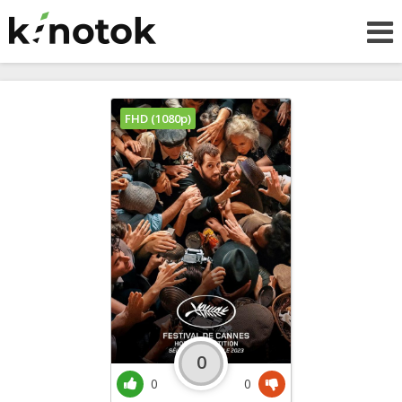
FHD (1080p)
0
0
0