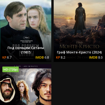
Под солнцем Сатаны
(1987)
Граф Монте-Кристо (2024)
6.7
6.8
8.2
8.0
HD (720p)