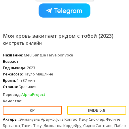
Моя кровь закипает рядом с тобой (2023)
смотреть онлайн
Название:
Meu Sangue Ferve por Você
Возраст:
Год выхода:
2023
Режиссер:
Пауло Машлине
Время:
1 ч 37 мин
Страна:
Бразилия
Перевод:
AlphaProject
Качество:
5.8
Актеры:
Эммануэль Араужо, Julia Konrad, Каку Сиоклер, Филипе
Браганса, Тания Току, Джованна Кордейру, Сидни Сантьяго, Пабло