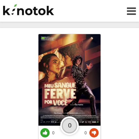
0
0
0