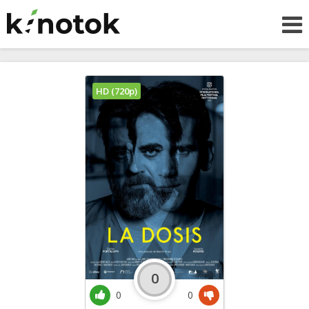
HD (720p)
0
0
0