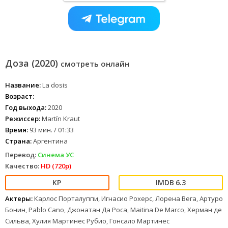
Доза (2020)
смотреть онлайн
Название:
La dosis
Возраст:
Год выхода:
2020
Режиссер:
Martín Kraut
Время:
93 мин. / 01:33
Страна:
Аргентина
Перевод:
Синема УС
Качество:
HD (720p)
6.3
Актеры:
Карлос Порталуппи, Игнасио Рохерс, Лорена Вега, Артуро
Бонин, Pablo Cano, Джонатан Да Роса, Maitina De Marco, Херман де
Сильва, Хулия Мартинес Рубио, Гонсало Мартинес