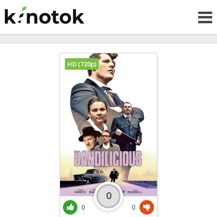
HD (720p)
0
0
0