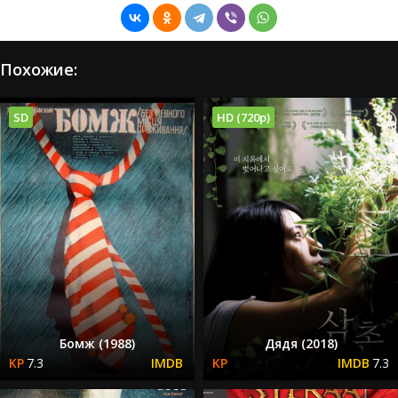
Похожие:
SD
HD (720p)
Бомж (1988)
Дядя (2018)
7.3
7.3