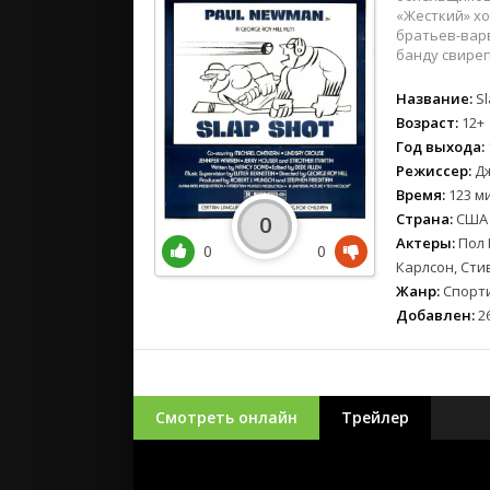
«Жесткий» х
братьев-вар
банду свире
Название:
Sl
Возраст:
12+
Год выхода:
Режиссер:
Дж
Время:
123 ми
Страна:
США
0
Актеры:
Пол 
0
0
Карлсон, Сти
Жанр:
Спорти
Добавлен:
26
Смотреть онлайн
Трейлер