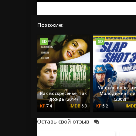
Похожие:
SD
SD
Удар по воротам
Как воскресенье, так
Молодежная ли
дождь (2014)
(2008)
7.4
6.9
5.2
Оставь свой отзыв