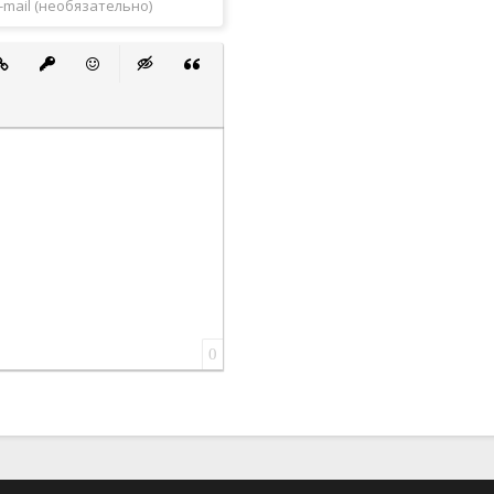
 список
ванный список
тавить ссылку
Вставить защищенную ссылку
Вставить смайлик
Вставка скрытого текста
Вставка цитаты
0