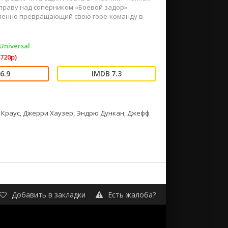
праву над соперником.«Боевой задор»
епенно превращающий свою горе-команду в
Universal
720p)
6.9
7.3
 Краус, Джерри Хаузер, Эндрю Дункан, Джефф
Добавить в закладки
Есть жалоба?