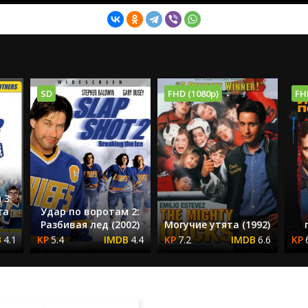
SD
FHD (1080p)
FH
 3:
га
Удар по воротам 2:
Разбивая лед (2002)
Могучие утята (1992)
4.1
5.4
4.4
7.2
6.6