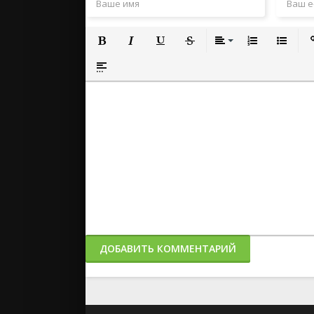
Полужирный
Курсив
Подчеркнутый
Зачеркнутый
Выравнивание
Нумерованный
Маркиро
Вс
Вставка спойлера
ДОБАВИТЬ КОММЕНТАРИЙ