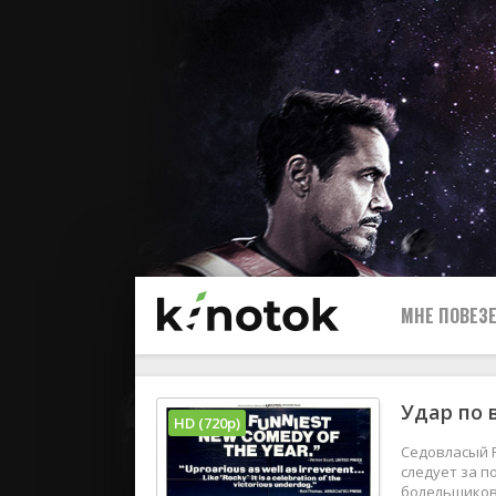
МНЕ ПОВЕЗЕ
Удар по 
HD (720p)
Седовласый 
следует за п
болельщиков,