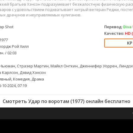
оккей братьев Хэнсон подразумевает безжалостную физическую рас
варов с удовольствием подхватывает хитрый ветеран Реджи, пост
пых драчунов и неуправляемых хулиганов.
ap Shot
Перевод:
Diva 
Качество:
HD (
1977
ордж Рой Хилл
н. / 02:03
Ньюман, Стразер Мартин, Майкл Онткин, Дженнифер Уоррен, Линдси
в Карлсон, Дэвид Хэнсон
вный, Комедия, Драма
-10-2024, 07:19
Смотреть Удар по воротам (1977) онлайн бесплатно