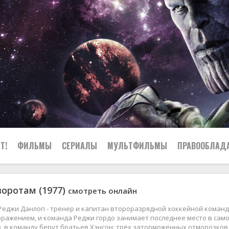
Т!
ФИЛЬМЫ
СЕРИАЛЫ
МУЛЬТФИЛЬМЫ
ПРАВООБЛАД
воротам (1977)
смотреть онлайн
Реджи Данлоп - тренер и капитан второразрядной хоккейной команд
оражением, и команда Реджи гордо занимает последнее место в сам
 в команду берут братьев Хэнсон: трёх заторможенных отморозков,