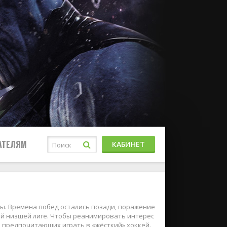
АТЕЛЯМ
КАБИНЕТ
ы. Времена побед остались позади, поражение
ой низшей лиге. Чтобы реанимировать интерес
 предпочитающих играть в «жёсткий» хоккей.