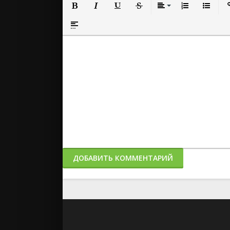
Полужирный
Курсив
Подчеркнутый
Зачеркнутый
Выравнивание
Нумерованный
Маркиро
Вс
Вставка спойлера
ДОБАВИТЬ КОММЕНТАРИЙ