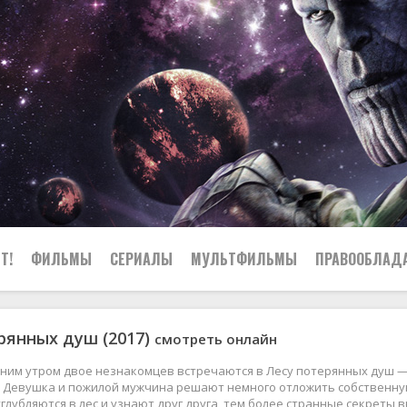
Т!
ФИЛЬМЫ
СЕРИАЛЫ
МУЛЬТФИЛЬМЫ
ПРАВООБЛАД
рянных душ (2017)
смотреть онлайн
ним утром двое незнакомцев встречаются в Лесу потерянных душ — 
. Девушка и пожилой мужчина решают немного отложить собственную
глубляются в лес и узнают друг друга, тем более странные секреты 