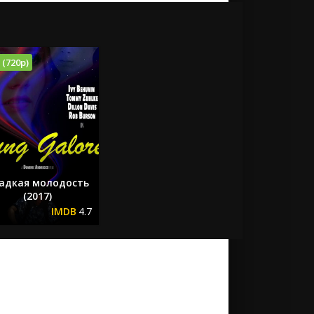
 (720p)
адкая молодость
(2017)
4.7