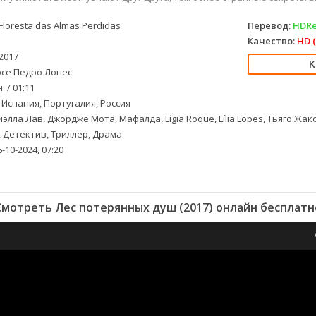
Floresta das Almas Perdidas
Перевод:
HDRe
Качество:
HD (
2017
се Педро Лопес
. / 01:11
 Испания, Португалия, Россия
элла Лав, Джордже Мота, Мафалда, Lígia Roque, Lília Lopes, Тьяго Жа
 Детектив, Триллер, Драма
-10-2024, 07:20
Смотреть Лес потерянных душ (2017) онлайн бесплатн