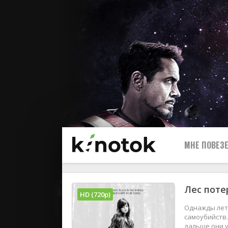
МНЕ ПОВЕЗЕ
Лес поте
HD (720p)
Однажды лет
самоубийств
дальше они у