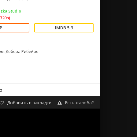
zka Studio
720p)
5.3
ком, Дебора Рибейро
о
Добавить в закладки
Есть жалоба?