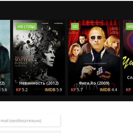
HD (720p)
SD
HD
Сл
2)
Невинность (2012)
Фига.Rо (2009)
5.6
5.2
5.9
5.7
4.4