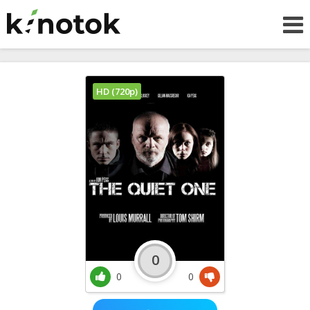
HD (720p)
0
0
0