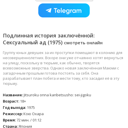
Подлинная история заключённой:
Сексуальный ад (1975)
смотреть онлайн
Группу юных девушек за их проступки помещают в колонию для
несовершеннолетних. Вскоре они уже отчаянно хотят вернуться
на улицу, поскольку в тюрьме, как обычно, творятся
всевозможные зверства. Однако новая заключённая Маюми с
загадочным прошлым готова постоять за себя. Она
разрабатывает план побега и мести тому, кто засадил её в эту
тюрьму.
Название:
Jitsuroku onna kanbetsusho: sei-jigoku
Возраст:
18+
Год выхода:
1975
Режиссер:
Кою Охара
Время:
72 мин. / 01:12
Страна:
Япония