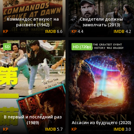
Коммандос атакуют на
Свидетели должны
рассвете (1942)
замолчать (2013)
6.6
4.4
4.2
SD
HD (720p)
В первый и последний раз
(1989)
Ассасин из будущего (2020)
5.7
3.0