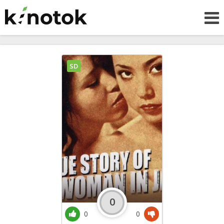
SD
0
0
0