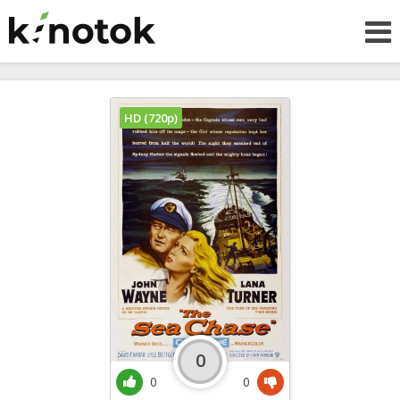
HD (720p)
0
0
0