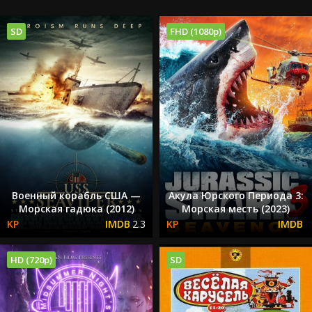
SD
FHD (1080p)
Военный корабль США —
Акула Юрского Периода 3:
Морская гадюка (2012)
Морская месть (2023)
2.3
HD (720p)
SD