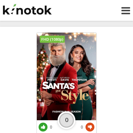
FHD (1080p)
0
0
0