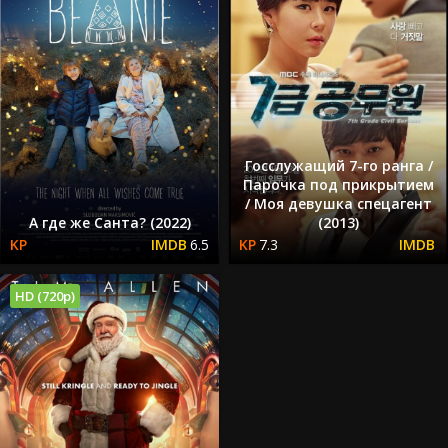
Госслужащий 7-го ранга /
Парочка под прикрытием
/ Моя девушка спецагент
А где же Санта? (2022)
(2013)
6.5
7.3
HD (720p)