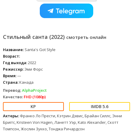
Стильный санта (2022)
смотреть онлайн
Название:
Santa's Got Style
Возраст:
Год выхода:
2022
Режиссер:
Эми Форс
Время:
—
Страна:
Канада
Перевод:
AlphaProject
Качество:
FHD (1080p)
5.6
Актеры:
Франко Ло Прести, Кэтрин Дэвис, Брайан Силлс, Энни
Бриггс, Kristeen Von Hagen, Ланетт Уэр, Kato Alexander, Скотт
Томпсон, Жослин Зукко, Тонджа Ричардсон