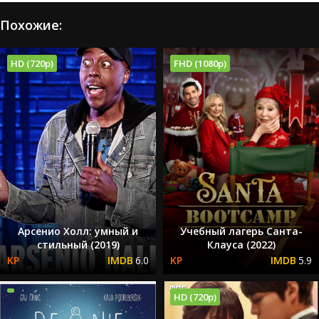
Похожие:
HD (720p)
FHD (1080p)
Арсенио Холл: умный и
Учебный лагерь Санта-
стильный (2019)
Клауса (2022)
6.0
5.9
HD (720p)