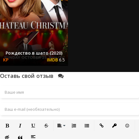
Рождество в шато (2020)
6.5
Оставь свой отзыв
Полужирный
Курсив
Подчеркнутый
Зачеркнутый
Выравнивание
Нумерованный список
Маркированный список
Вставить ссылку
Вставить за
Встави