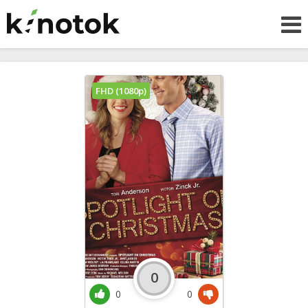
FHD (1080p)
0
0
0