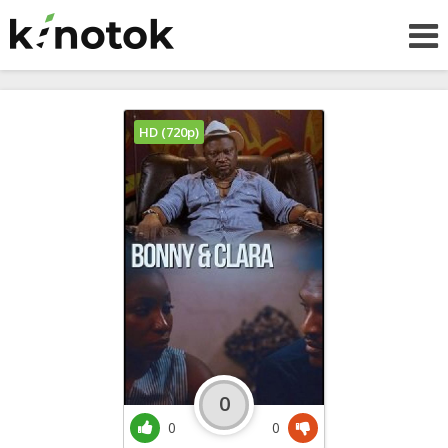
HD (720p)
0
0
0