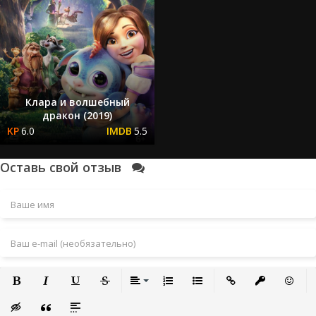
Клара и волшебный
дракон (2019)
6.0
5.5
Оставь свой отзыв
Полужирный
Курсив
Подчеркнутый
Зачеркнутый
Выравнивание
Нумерованный список
Маркированный список
Вставить ссылку
Вставить за
Встави