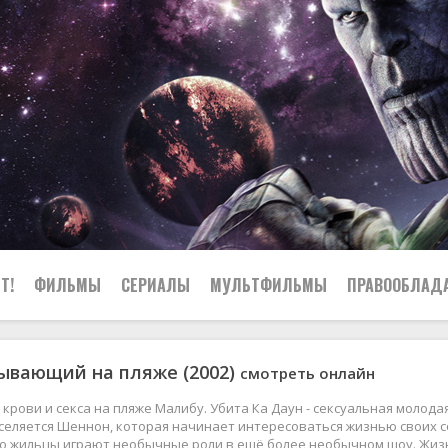
Т!
ФИЛЬМЫ
СЕРИАЛЫ
МУЛЬТФИЛЬМЫ
ПРАВООБЛАД
ывающий на пляже (2002)
смотреть онлайн
 крови и секса на пляже Малибу. Убита Ка Даун - сексуальная молода
селяется Шеннон, которая начинает интересоваться жизнью своих со
его жильцы играют необычные роли в ещё более необычном шоу. Жиз