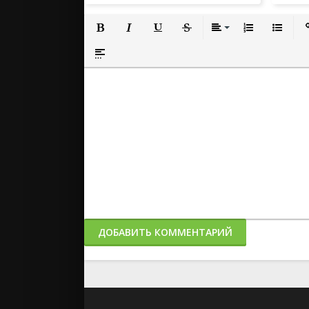
Полужирный
Курсив
Подчеркнутый
Зачеркнутый
Выравнивание
Нумерованный
Маркиро
Вс
Вставка спойлера
ДОБАВИТЬ КОММЕНТАРИЙ