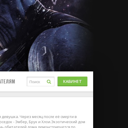
АТЕЛЯМ
КАБИНЕТ
я девушка. Через месяц после её смерти в
седок - Эмбер, Брук и Хлои.Экзотический дом
нь обитателей дома демонстрируется по