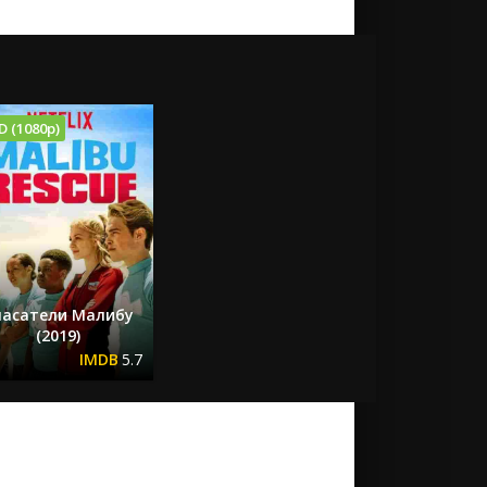
D (1080p)
пасатели Малибу
(2019)
5.7