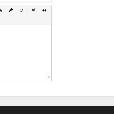
 список
ванный список
тавить ссылку
Вставить защищенную ссылку
Вставить смайлик
Вставка скрытого текста
Вставка цитаты
0