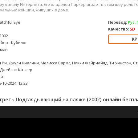
у каналу Интернета. Его владелец Паркер играет в этом шоу роль 
суальных женщин, живущих в доме.
tchful Eye
Перевод:
Рус.
Качество:
SD
2002
берт Кубилос
 мин
 Ри, Джули Киалини, Мелисса Бармс, Никки Фэйрчайлд, Ти Уинстон, С
 Джейсон Катлер
ер
-10-2024, 12:23
треть Подглядывающий на пляже (2002) онлайн беспл