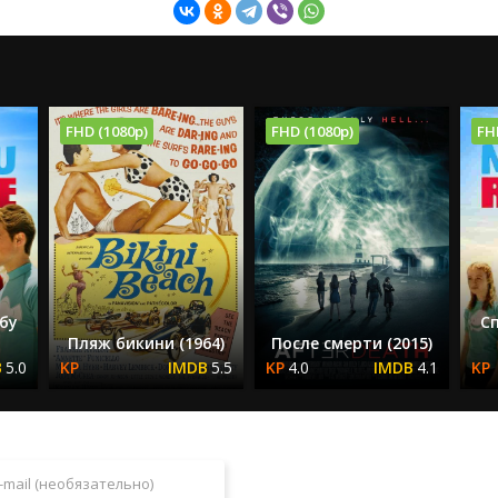
FHD (1080p)
FHD (1080p)
FH
бу
С
Пляж бикини (1964)
После смерти (2015)
5.0
5.5
4.0
4.1