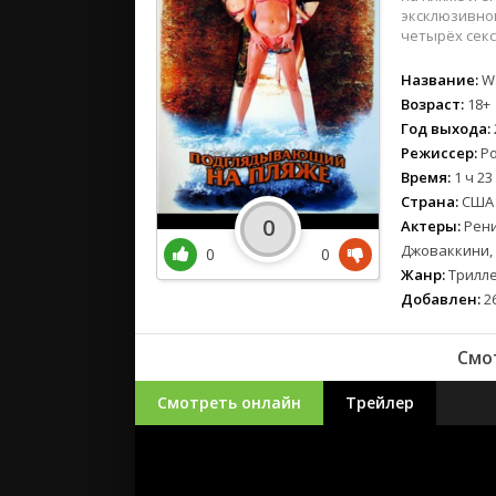
эксклюзивном
четырёх сек
Название:
Wa
Возраст:
18+
Год выхода:
Режиссер:
Ро
Время:
1 ч 23
Страна:
США
0
Актеры:
Рени
Джоваккини,
0
0
Жанр:
Трилл
Добавлен:
26
Смо
Смотреть онлайн
Трейлер