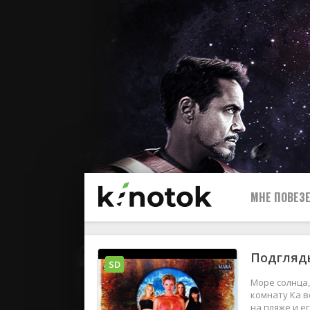
МНЕ ПОВЕЗЕ
Подгляд
SD
Море солнца,
комнату Ка в
на пляже и 