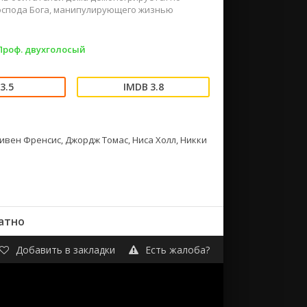
Господа Бога, манипулирующего жизнью
 Проф. двухголосый
3.5
3.8
тивен Френсис, Джордж Томас, Ниса Холл, Никки
атно
Добавить в закладки
Есть жалоба?