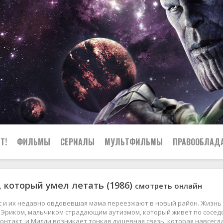
Т!
ФИЛЬМЫ
СЕРИАЛЫ
МУЛЬТФИЛЬМЫ
ПРАВООБЛАД
 который умел летать (1986)
смотреть онлайн
с и их недавно овдовевшая мама переезжают в новый район. Жизнь
 Эриком, мальчиком страдающим аутизмом, который живет по соседс
контакт, и Милли возникает тонкая душевная связь, которая навсегд