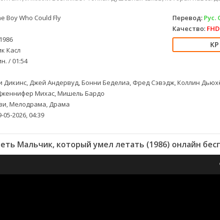
e Boy Who Could Fly
Перевод:
Рус.
Качество:
FHD 
1986
к Касл
н. / 01:54
 Дикинс, Джей Андервуд, Бонни Беделиа, Фред Сэвэдж, Коллин Дьюхё
Дженнифер Михас, Мишель Бардо
и, Мелодрама, Драма
-05-2026, 04:39
еть Мальчик, который умел летать (1986) онлайн бес