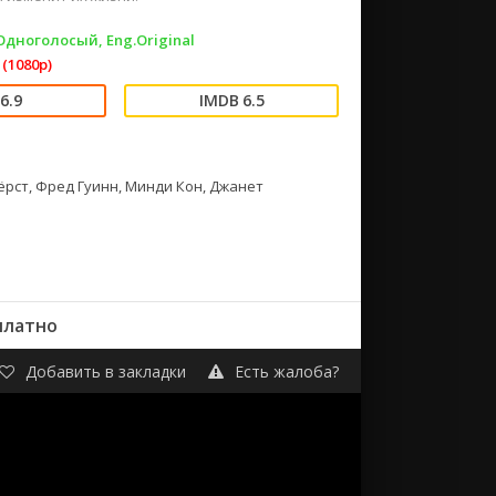
 Одноголосый, Eng.Original
(1080p)
6.9
6.5
рст, Фред Гуинн, Минди Кон, Джанет
платно
Добавить в закладки
Есть жалоба?