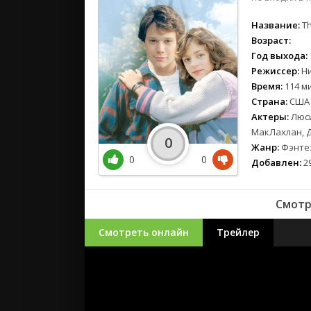
Название:
Th
Возраст:
Год выхода:
Режиссер:
Ни
Время:
114 ми
Страна:
США
Актеры:
Люси
МакЛахлан, 
0
Жанр:
Фэнтез
0
0
Добавлен:
29
Смотр
Смотреть онлайн
Трейлер