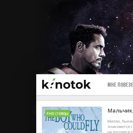
МНЕ ПОВЕЗЕ
Мальчик,
FHD (1080p)
Милли, Льюи
знакомится с
не входил в 