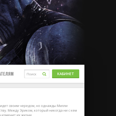
АТЕЛЯМ
КАБИНЕТ
 идет своим чередом, но однажды Милли
тву. Между Эриком, который никогда ни с кем
а изменит их жизни.