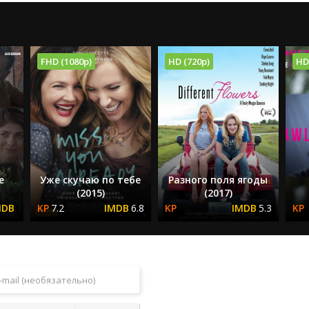
FHD (1080p)
HD (720p)
HD
е
Уже скучаю по тебе
Разного поля ягоды
(2015)
(2017)
7.2
6.8
5.3