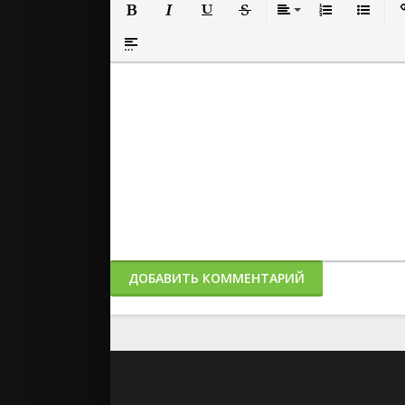
Полужирный
Курсив
Подчеркнутый
Зачеркнутый
Выравнивание
Нумерованный
Маркиро
Вс
Вставка спойлера
ДОБАВИТЬ КОММЕНТАРИЙ