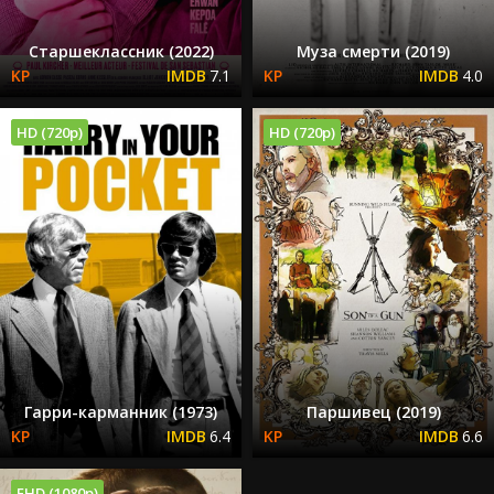
Старшеклассник (2022)
Муза смерти (2019)
7.1
4.0
HD (720p)
HD (720p)
Гарри-карманник (1973)
Паршивец (2019)
6.4
6.6
FHD (1080p)