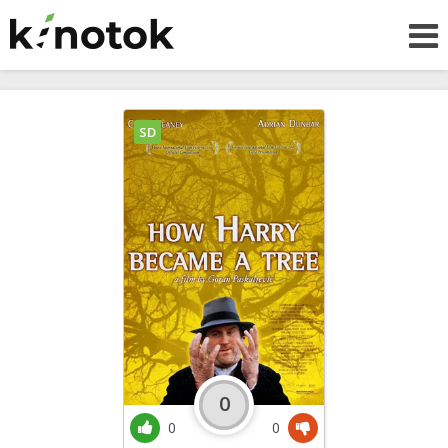
SD
0
0
0