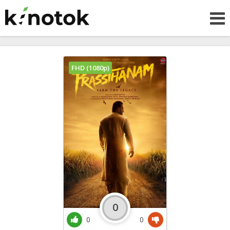
FHD (1080p)
0
0
0