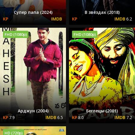
Супер папа (2024)
В звёздах (2018)
6.2
FHD (1080p)
FHD (1080p)
Арджун (2004)
Беглецы (2001)
7.9
6.5
8.0
7.2
HD (720p)