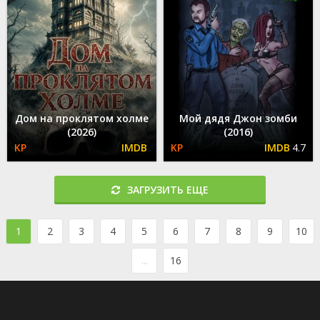
Дом на проклятом холме
Мой дядя Джон зомби
(2026)
(2016)
4.7
ЗАГРУЗИТЬ ЕЩЕ
1
2
3
4
5
6
7
8
9
10
...
16